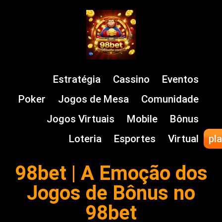
Estratégia
Cassino
Eventos
Poker
Jogos de Mesa
Comunidade
Jogos Virtuais
Mobile
Bônus
Loteria
Esportes
Virtual
pl
98bet | A Emoção dos
Jogos de Bônus no
98bet