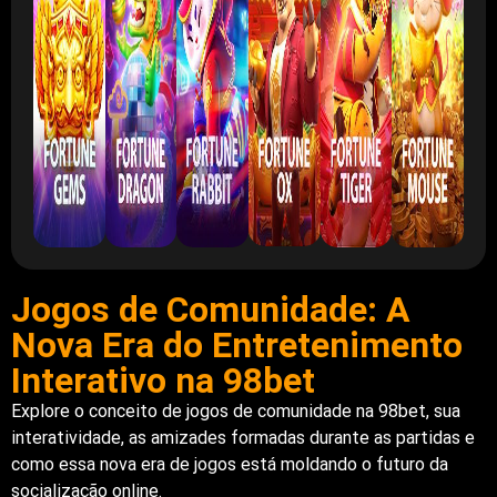
Jogos de Comunidade: A
Nova Era do Entretenimento
Interativo na 98bet
Explore o conceito de jogos de comunidade na 98bet, sua
interatividade, as amizades formadas durante as partidas e
como essa nova era de jogos está moldando o futuro da
socialização online.