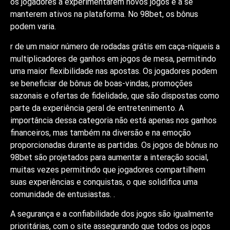
os jogadores a experimentarem novos jogos e a se
manterem ativos na plataforma. No 98bet, os bônus
podem varia.
r de um maior número de rodadas grátis em caça-níqueis a
multiplicadores de ganhos em jogos de mesa, permitindo
uma maior flexibilidade nas apostas. Os jogadores podem
se beneficiar de bônus de boas-vindas, promoções
sazonais e ofertas de fidelidade, que são dispostas como
parte da experiência geral de entretenimento. A
importância dessa categoria não está apenas nos ganhos
financeiros, mas também na diversão e na emoção
proporcionadas durante as partidas. Os jogos de bônus no
98bet são projetados para aumentar a interação social,
muitas vezes permitindo que jogadores compartilhem
suas experiências e conquistas, o que solidifica uma
comunidade de entusiastas. .
A segurança e a confiabilidade dos jogos são igualmente
prioritárias, com o site assegurando que todos os jogos