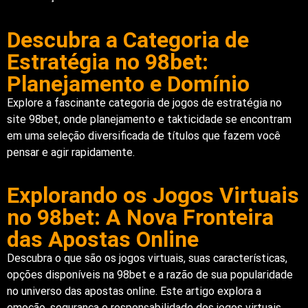
Descubra a Categoria de
Estratégia no 98bet:
Planejamento e Domínio
Explore a fascinante categoria de jogos de estratégia no
site 98bet, onde planejamento e takticidade se encontram
em uma seleção diversificada de títulos que fazem você
pensar e agir rapidamente.
Explorando os Jogos Virtuais
no 98bet: A Nova Fronteira
das Apostas Online
Descubra o que são os jogos virtuais, suas características,
opções disponíveis na 98bet e a razão de sua popularidade
no universo das apostas online. Este artigo explora a
emoção, segurança e responsabilidade dos jogos virtuais.