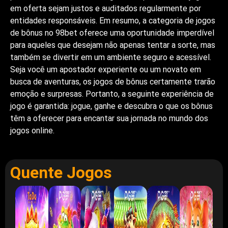
em oferta sejam justos e auditados regularmente por
entidades responsáveis. Em resumo, a categoria de jogos
de bônus no 98bet oferece uma oportunidade imperdível
para aqueles que desejam não apenas tentar a sorte, mas
também se divertir em um ambiente seguro e acessível.
Seja você um apostador experiente ou um novato em
busca de aventuras, os jogos de bônus certamente trarão
emoção e surpresas. Portanto, a seguinte experiência de
jogo é garantida: jogue, ganhe e descubra o que os bônus
têm a oferecer para encantar sua jornada no mundo dos
jogos online.
Quente Jogos